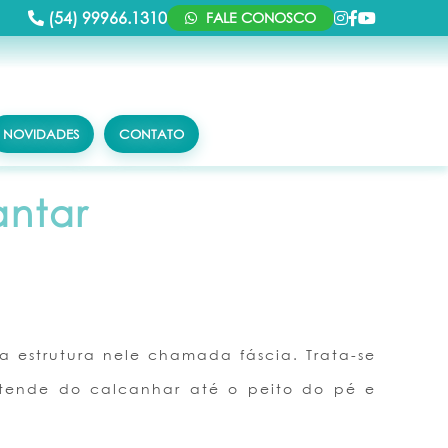
(54) 99966.1310
FALE CONOSCO
NOVIDADES
CONTATO
antar
a estrutura nele chamada fáscia. Trata-se
stende do calcanhar até o peito do pé e