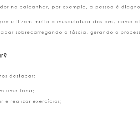
dor no calcanhar, por exemplo, a pessoa é diagno
e utilizam muito a musculatura dos pés, como atle
ar sobrecarregando a fáscia, gerando o processo
ar?
mos destacar:
em uma faca;
 e realizar exercícios;