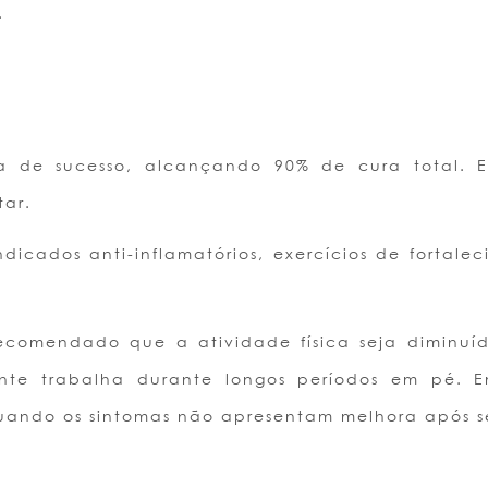
.
a de sucesso, alcançando 90% de cura total. Es
tar.
dicados anti-inflamatórios, exercícios de fortale
recomendado que a atividade física seja diminu
nte trabalha durante longos períodos em pé. Em
 quando os sintomas não apresentam melhora após 